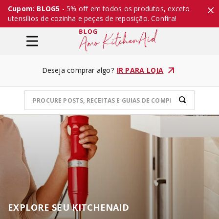
Cupom: BLOG5
- 5% off em todos os produtos, exceto
utensílios de cozinha e peças de reposição. Confira!
Deseja comprar algo?
IR PARA LOJA
EXPLORE SEU KITCHENAID