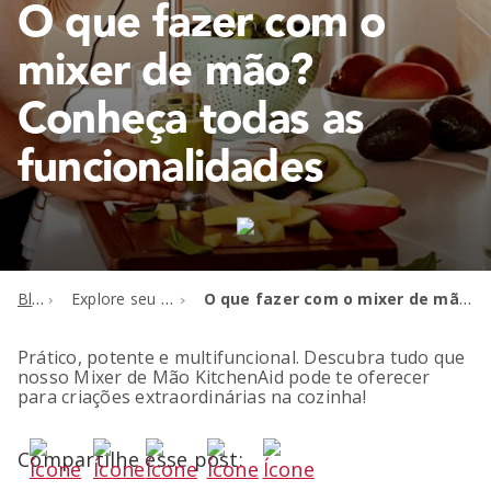
O que fazer com o
mixer de mão?
Conheça todas as
funcionalidades
Blog
Explore seu KitchenAid
O que fazer com o mixer de mão? Conheça todas as funcionalidades
Prático, potente e multifuncional. Descubra tudo que
nosso Mixer de Mão KitchenAid pode te oferecer
para criações extraordinárias na cozinha!
Compartilhe esse post: