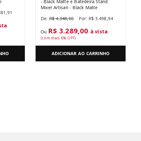
o
- Black Matte e Batedeira Stand
Mixer Artisan - Black Matte
381
,
91
R$
4
.
348
,
00
R$
3
.
498
,
94
sta
R$ 3.289,00
à vista
Ou
(com mais
6
% OFF)
INHO
ADICIONAR AO CARRINHO