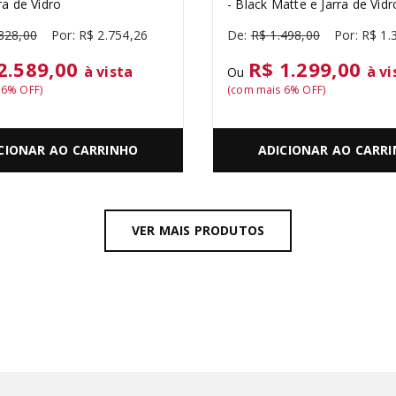
ra de Vidro
- Black Matte e Jarra de Vidr
328
,
00
R$
2
.
754
,
26
R$
1
.
498
,
00
R$
1
.
2.589,00
R$ 1.299,00
à vista
à vi
Ou
s
6
% OFF)
(com mais
6
% OFF)
CIONAR AO CARRINHO
ADICIONAR AO CARR
VER MAIS PRODUTOS