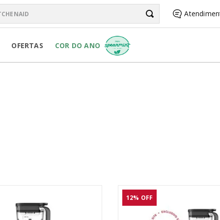
chenAid
Atendimen
BUSCADOS
OFERTAS
COR DO ANO
R PURE POWER
RSONAL JAR
R
12%
OFF