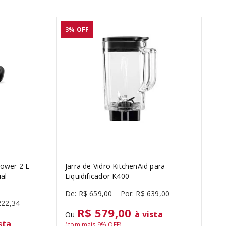
3%
OFF
Power 2 L
Jarra de Vidro KitchenAid para
al
Liquidificador K400
R$
659
,
00
R$
639
,
00
222
,
34
R$ 579,00
à vista
Ou
sta
(com mais
9
% OFF)