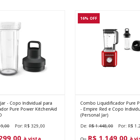
16%
OFF
Jar - Copo Individual para
Combo Liquidificador Pure 
cador Pure Power KitchenAid
- Empire Red e Copo Individu
D
(Personal Jar)
49
,
00
R$
329
,
00
R$
1
.
448
,
00
R$
1
.
299,00
R$ 1.149,00
à vista
à vi
Ou