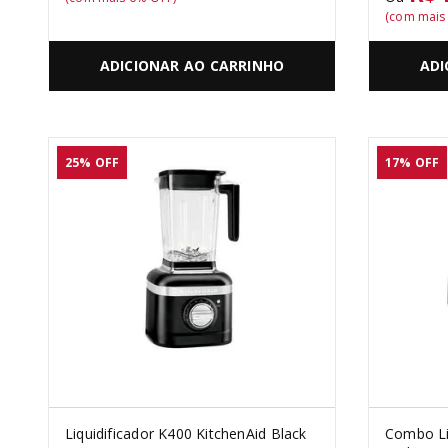
(com mai
ADICIONAR AO CARRINHO
ADI
25%
OFF
17%
OFF
Liquidificador K400 KitchenAid Black
Combo Li