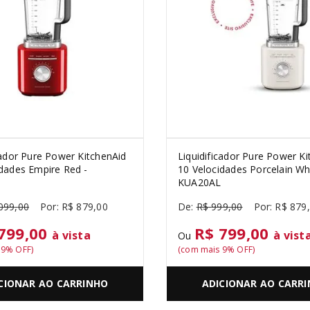
cador Pure Power KitchenAid
Liquidificador Pure Power Ki
idades Empire Red -
10 Velocidades Porcelain Whi
KUA20AL
099
,
00
R$
879
,
00
R$
999
,
00
R$
879
,
799,00
R$ 799,00
à vista
à vist
Ou
s
9
% OFF)
(com mais
9
% OFF)
CIONAR AO CARRINHO
ADICIONAR AO CARR