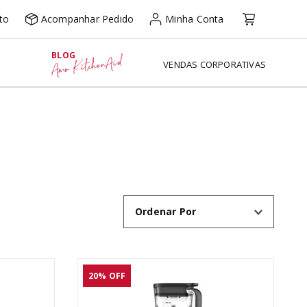
to
Acompanhar Pedido
Minha Conta
BLOG
Amo KitchenAid
VENDAS CORPORATIVAS
Ordenar Por
20%
OFF