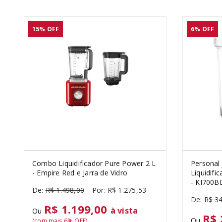
15%
OFF
6%
OFF
Combo Liquidificador Pure Power 2 L
Personal 
- Empire Red e Jarra de Vidro
Liquidifi
- KI700B
R$
1
.
498
,
00
R$
1
.
275
,
53
R$
3
R$ 1.199,00
à vista
Ou
R$ 
Ou
(com mais
6
% OFF)