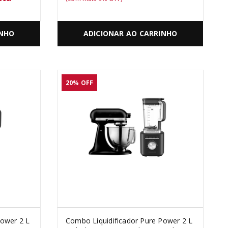
INHO
ADICIONAR AO CARRINHO
20%
OFF
Power 2 L
Combo Liquidificador Pure Power 2 L