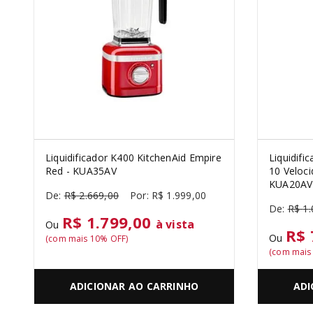
MIXER
10
º
Liquidificador K400 KitchenAid Empire
Liquidifi
Red - KUA35AV
10 Veloc
KUA20AV
R$
2
.
669
,
00
R$
1
.
999
,
00
R$
1
.
R$ 1.799,00
à vista
Ou
R$ 
Ou
(com mais
10
% OFF)
(com mai
ADICIONAR AO CARRINHO
ADI