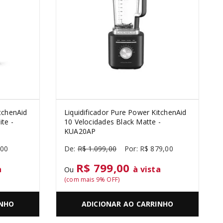
tchenAid
Liquidificador Pure Power KitchenAid
te -
10 Velocidades Black Matte -
KUA20AP
00
R$
1
.
099
,
00
R$
879
,
00
R$ 799,00
a
à vista
Ou
(com mais
9
% OFF)
INHO
ADICIONAR AO CARRINHO