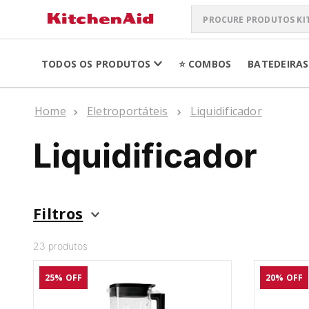
Procure produtos Kit
TERMOS MAIS 
TODOS OS PRODUTOS
⭐ COMBOS
BATEDEIRAS
ARTISAN PLUS
1
º
LIQUIDIFICADO
2
º
Eletroportáteis
Liquidificador
BATEDEIRA
3
º
Liquidificador
PURE POWER PE
4
º
BOWL LIFT
5
º
Filtros
K400
6
º
23
produtos
LIQUIDIFICADO
7
º
SORVETEIRA
25%
OFF
20%
OFF
8
º
PURE POWER
9
º