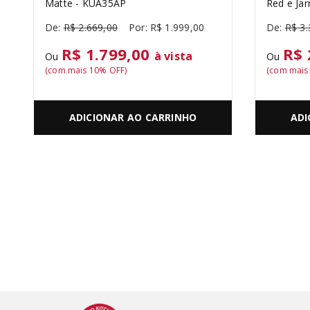
Matte - KUA35AP
Red e Jar
R$
2
.
669
,
00
R$
1
.
999
,
00
R$
3
.
R$ 1.799,00
R$ 
à vista
Ou
Ou
(com mais
10
% OFF)
(com mai
ADICIONAR AO CARRINHO
ADI