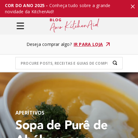
COR DO ANO 2025 -
Conheça tudo sobre a grande
novidade da KitchenAid!
Deseja comprar algo?
IR PARA LOJA
APERITIVOS
Sopa de Purê de