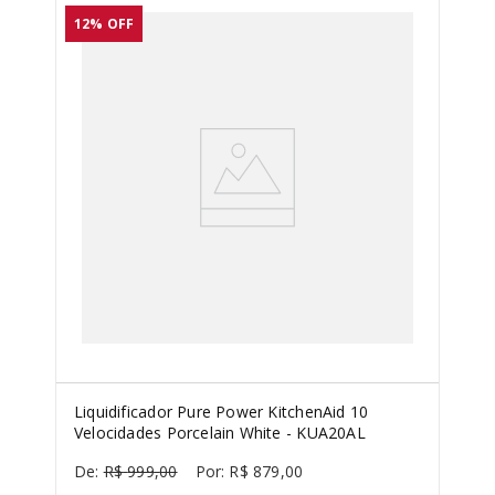
12%
OFF
Liquidificador Pure Power KitchenAid 10
Velocidades Porcelain White - KUA20AL
R$
999
,
00
R$
879
,
00