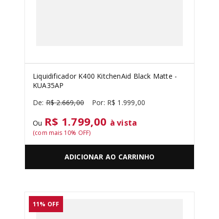
Liquidificador K400 KitchenAid Black Matte -
KUA35AP
R$
2
.
669
,
00
R$
1
.
999
,
00
R$ 1.799,00
à vista
Ou
(com mais
10
% OFF)
ADICIONAR AO CARRINHO
11%
OFF