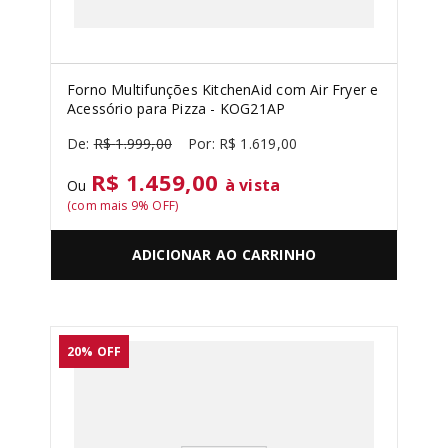
Forno Multifunções KitchenAid com Air Fryer e
Acessório para Pizza - KOG21AP
R$
1
.
999
,
00
R$
1
.
619
,
00
R$ 1.459,00
à vista
Ou
(com mais
9
% OFF)
ADICIONAR AO CARRINHO
20%
OFF