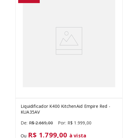
SORVETEIRA
8
º
PURE POWER
9
º
EMPIRE RED
10
º
Liquidificador K400 KitchenAid Empire Red -
KUA35AV
R$
2
.
669
,
00
R$
1
.
999
,
00
R$ 1.799,00
à vista
Ou