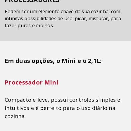
SORVETEIRA
8
º
Podem ser um elemento chave da sua cozinha, com
PURE POWER
9
º
infinitas possibilidades de uso: picar, misturar, para
fazer purês e molhos.
EMPIRE RED
10
º
Em duas opções, o Mini e o 2,1L:
Processador Mini
Compacto e leve, possui controles simples e
intuitivos e é perfeito para o uso diário na
cozinha.