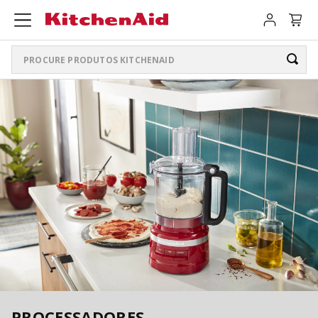
Procure produtos KitchenAid
TERMOS MAIS BUSCADOS
ARTISAN PLUS
1
º
LIQUIDIFICADOR PURE POWER
2
º
PURE POWER PERSONAL JAR
3
º
BATEDEIRA
4
º
BOWL LIFT
5
º
K400
6
º
LIQUIDIFICADOR
7
º
PROCESSADORES