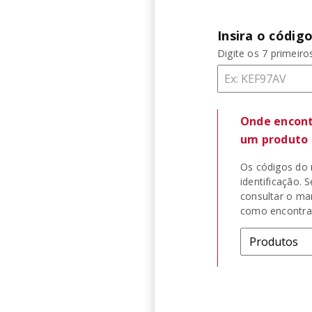
PURE POWER
10
º
Insira o códig
Digite os 7 primeir
Onde encont
um produto 
Os códigos do 
identificação. 
consultar o ma
como encontrar