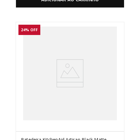
24%
OFF
Batedeira KitchenAid Artisan Black Matte -