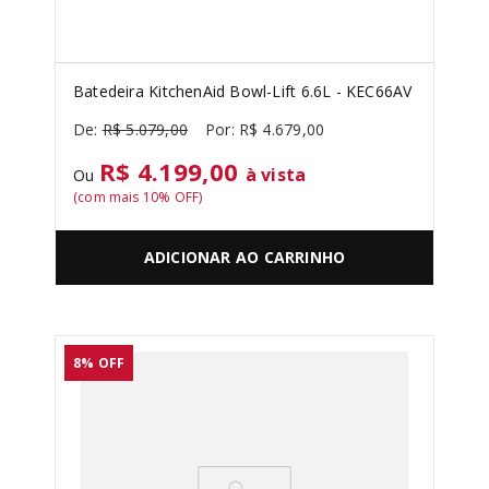
Batedeira KitchenAid Bowl-Lift 6.6L - KEC66AV
R$
5
.
079
,
00
R$
4
.
679
,
00
R$ 4.199,00
à vista
Ou
(com mais
10
% OFF)
ADICIONAR AO CARRINHO
8%
OFF