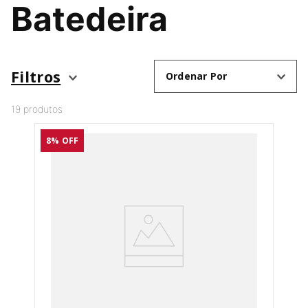
Batedeira
SORVETEIRA
8
º
PURE POWER
9
º
MIXER
10
º
Filtros
Ordenar Por
19
produtos
8%
OFF