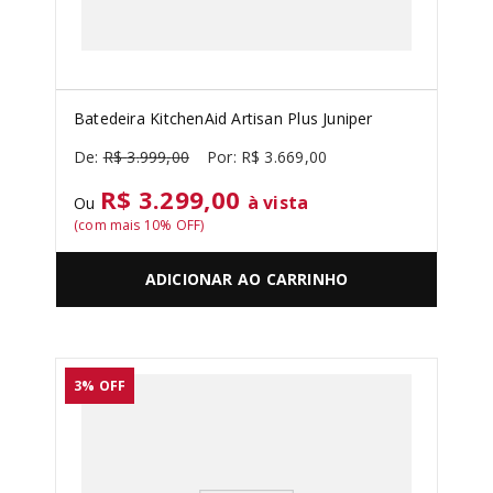
Batedeira KitchenAid Artisan Plus Juniper
R$
3
.
999
,
00
R$
3
.
669
,
00
R$ 3.299,00
à vista
Ou
(com mais
10
% OFF)
ADICIONAR AO CARRINHO
3%
OFF