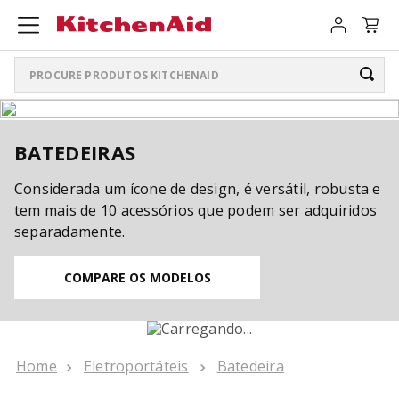
Procure produtos KitchenAid
TERMOS MAIS BUSCADOS
BATEDEIRAS
ARTISAN PLUS
1
º
Considerada um ícone de design, é versátil, robusta e
LIQUIDIFICADOR PURE POWER
2
º
tem mais de 10 acessórios que podem ser adquiridos
BATEDEIRA
3
º
separadamente.
PURE POWER PERSONAL JAR
4
º
COMPARE OS MODELOS
BOWL LIFT
5
º
K400
6
º
Eletroportáteis
Batedeira
LIQUIDIFICADOR
7
º