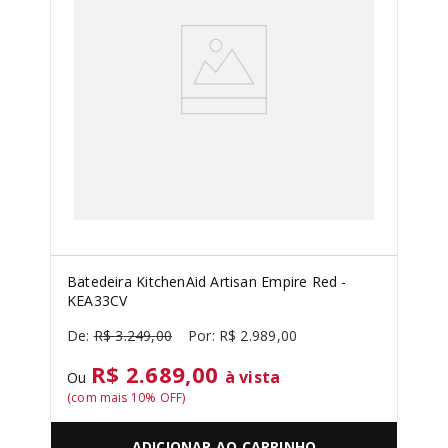
Batedeira KitchenAid Artisan Empire Red -
KEA33CV
R$
3
.
249
,
00
R$
2
.
989
,
00
R$ 2.689,00
à vista
Ou
(com mais
10
% OFF)
ADICIONAR AO CARRINHO