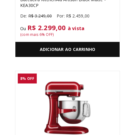
KEA30CP
R$
3
.
249
,
00
R$
2
.
459
,
00
R$ 2.299,00
à vista
Ou
(com mais
6
% OFF)
ADICIONAR AO CARRINHO
8%
OFF