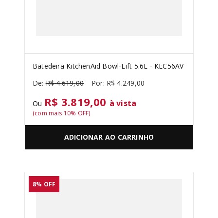
Batedeira KitchenAid Bowl-Lift 5.6L - KEC56AV
R$
4
.
619
,
00
R$
4
.
249
,
00
R$ 3.819,00
à vista
Ou
(com mais
10
% OFF)
ADICIONAR AO CARRINHO
8%
OFF