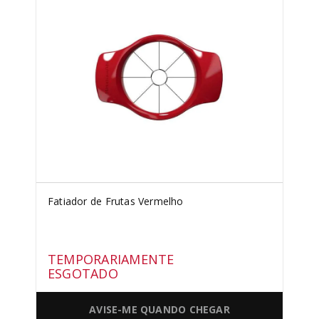
SORVETEIRA
8
º
PURE POWER
9
º
EMPIRE RED
10
º
Fatiador de Frutas Vermelho
TEMPORARIAMENTE
ESGOTADO
AVISE-ME QUANDO CHEGAR