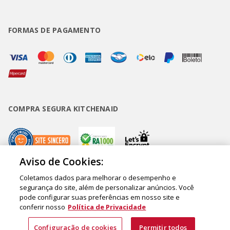
FORMAS DE PAGAMENTO
COMPRA SEGURA KITCHENAID
Aviso de Cookies:
Coletamos dados para melhorar o desempenho e
Copyright • BUD Comércio de Eletrodomésticos Ltda. ® 2020 - CNPJ
segurança do site, além de personalizar anúncios. Você
pode configurar suas preferências em nosso site e
62.058.318/0007-76. - Inscrição Municipal/Estadual 148.044.198.118 Sede:
conferir nosso
Política de Privacidade
Rua Olympia Semeraro, 675 - Jardim Santa Emília - CEP 04183-090 - São
Paulo - SP - Brasil
Configuração de cookies
Permitir todos