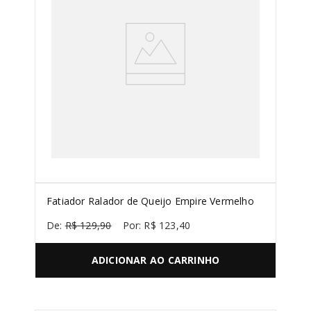
BOWL
8
º
MIXER
9
º
SORVETE
10
º
Fatiador Ralador de Queijo Empire Vermelho
R$
129
,
90
R$
123
,
40
ADICIONAR AO CARRINHO