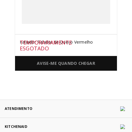
TEMPORARIAMENTE
Fatiador Ralador de Queijo Vermelho
ESGOTADO
AVISE-ME QUANDO CHEGAR
ATENDIMENTO
KITCHENAID