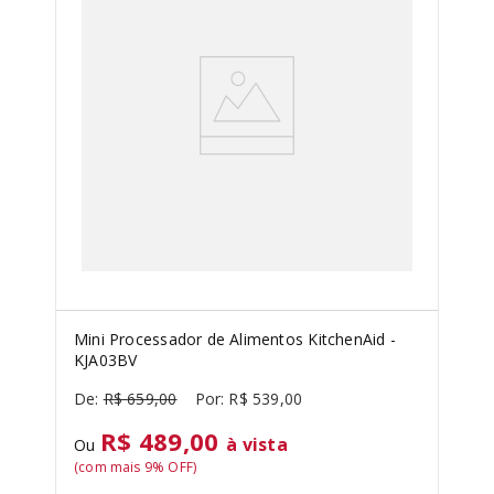
SORVETEIRA
8
º
PURE POWER
9
º
MIXER
10
º
Mini Processador de Alimentos KitchenAid -
KJA03BV
R$
659
,
00
R$
539
,
00
R$ 489,00
à vista
Ou
(com mais
9
% OFF)