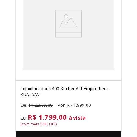
SORVETEIRA
8
º
PURE POWER
9
º
EMPIRE RED
10
º
Liquidificador K400 KitchenAid Empire Red -
KUA35AV
R$
2
.
669
,
00
R$
1
.
999
,
00
R$ 1.799,00
à vista
Ou
(com mais
10
% OFF)