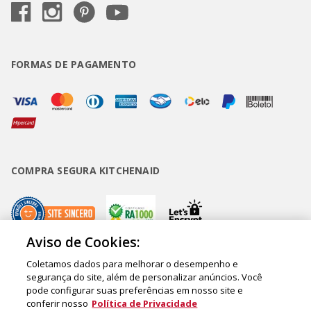
FORMAS DE PAGAMENTO
COMPRA SEGURA KITCHENAID
Aviso de Cookies:
Coletamos dados para melhorar o desempenho e
Copyright • BUD Comércio de Eletrodomésticos Ltda. ® 2020 - CNPJ
segurança do site, além de personalizar anúncios. Você
pode configurar suas preferências em nosso site e
62.058.318/0007-76. - Inscrição Municipal/Estadual 148.044.198.118 Sede:
conferir nosso
Política de Privacidade
Rua Olympia Semeraro, 675 - Jardim Santa Emília - CEP 04183-090 - São