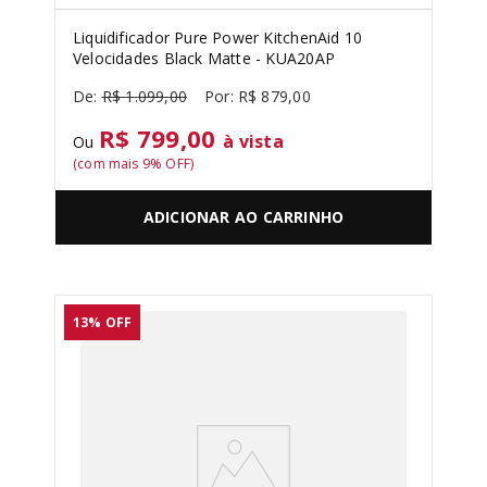
Liquidificador Pure Power KitchenAid 10
Velocidades Black Matte - KUA20AP
R$
1
.
099
,
00
R$
879
,
00
R$ 799,00
à vista
Ou
(com mais
9
% OFF)
ADICIONAR AO CARRINHO
13%
OFF