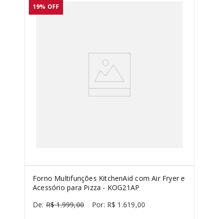
19%
OFF
Forno Multifunções KitchenAid com Air Fryer e
Acessório para Pizza - KOG21AP
R$
1
.
999
,
00
R$
1
.
619
,
00