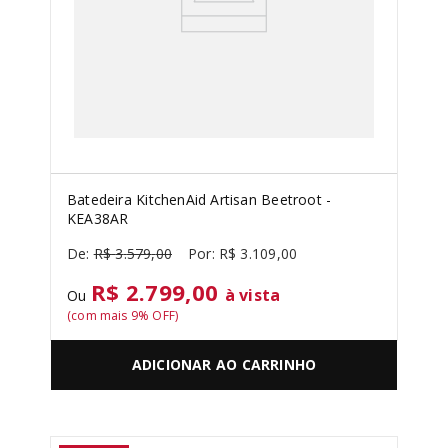
Batedeira KitchenAid Artisan Beetroot -
KEA38AR
R$
3
.
579
,
00
R$
3
.
109
,
00
R$ 2.799,00
à vista
Ou
(com mais
9
% OFF)
ADICIONAR AO CARRINHO