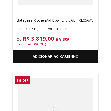
Batedeira KitchenAid Bowl-Lift 5.6L - KEC56AV
R$
4
.
619
,
00
R$
4
.
249
,
00
R$ 3.819,00
à vista
Ou
(com mais
10
% OFF)
ADICIONAR AO CARRINHO
8%
OFF