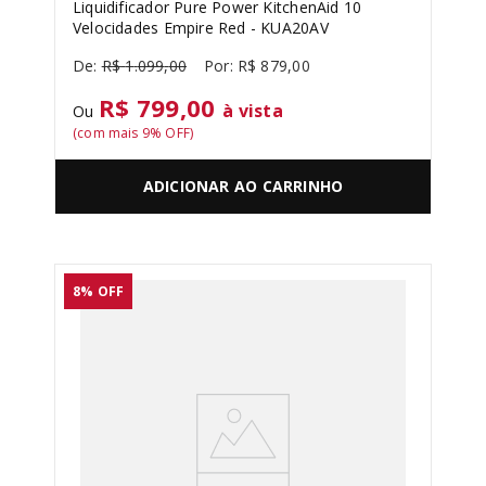
Liquidificador Pure Power KitchenAid 10
Velocidades Empire Red - KUA20AV
R$
1
.
099
,
00
R$
879
,
00
R$ 799,00
à vista
Ou
(com mais
9
% OFF)
ADICIONAR AO CARRINHO
8%
OFF