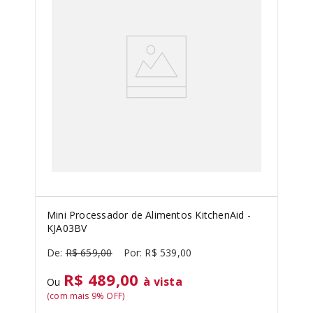
SORVETEIRA
8
º
MIXER
9
º
PURE POWER
10
º
Mini Processador de Alimentos KitchenAid -
KJA03BV
R$
659
,
00
R$
539
,
00
R$ 489,00
à vista
Ou
(com mais
9
% OFF)