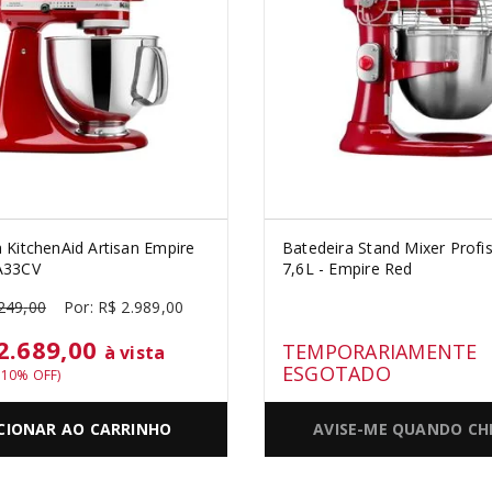
 KitchenAid Artisan Empire
Batedeira Stand Mixer Profis
A33CV
7,6L - Empire Red
249
,
00
R$
2
.
989
,
00
2.689,00
TEMPORARIAMENTE
à vista
ESGOTADO
s
10
% OFF)
CIONAR AO CARRINHO
AVISE-ME QUANDO CH