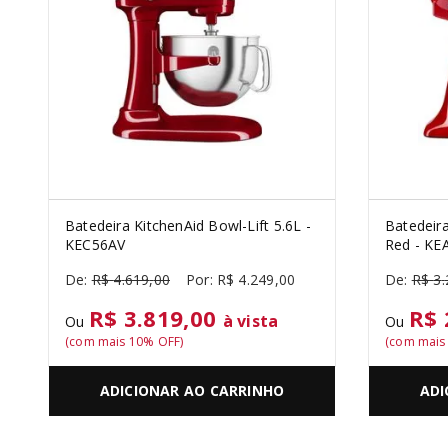
PURE POWER
10
º
Batedeira KitchenAid Bowl-Lift 5.6L -
Batedeira
KEC56AV
Red - KE
R$
4
.
619
,
00
R$
4
.
249
,
00
R$
3
.
R$ 3.819,00
R$ 
à vista
Ou
Ou
(com mais
10
% OFF)
(com mai
ADICIONAR AO CARRINHO
ADI