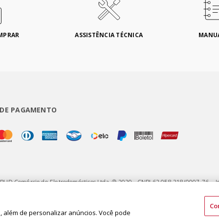
MPRAR
ASSISTÊNCIA TÉCNICA
MANU
 DE PAGAMENTO
 BUD Comércio de Eletrodomésticos Ltda. ® 2020 - CNPJ 62.058.318/0007-76. - I
75 - Jardim Santa Emília - CEP 04183-090 - São Paulo - SP - Brasil
Co
 além de personalizar anúncios. Você pode