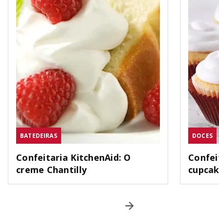
BATEDEIRAS
DOCES
Confeitaria KitchenAid: O
Confei
creme Chantilly
cupca