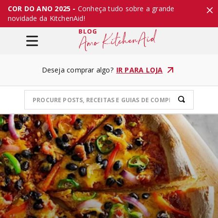
COR DO ANO 2025 -
Conheça tudo sobre a grande
novidade da KitchenAid!
Deseja comprar algo?
IR PARA LOJA