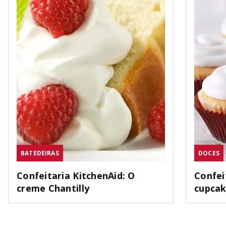
BATEDEIRAS
DOCES
Confeitaria KitchenAid: O
Confei
creme Chantilly
cupca