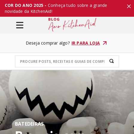
COR DO ANO 2025 -
Conheça tudo sobre a grande
novidade da KitchenAid!
Deseja comprar algo?
IR PARA LOJA
BATEDEIRAS