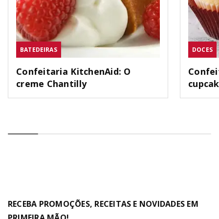
BATEDEIRAS
DOCES
Confeitaria KitchenAid: O
Confei
creme Chantilly
cupca
RECEBA PROMOÇÕES, RECEITAS E NOVIDADES EM
PRIMEIRA MÃO!