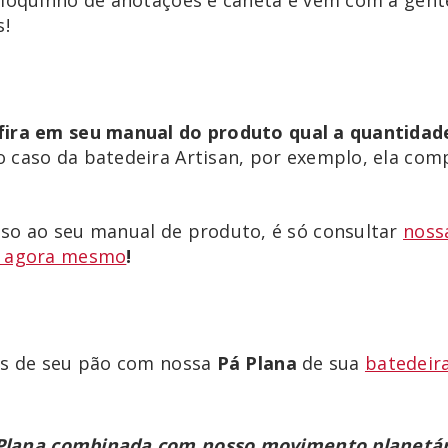
s!
fira em seu manual do produto qual a quantidad
o caso da batedeira Artisan, por exemplo, ela com
so ao seu manual de produto, é só consultar
nossa
l agora mesmo
!
es de seu pão com nossa
Pá Plana
de sua
batedeira
Plana combinada com nosso movimento planetário