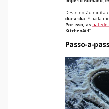
Império Romano, es
Deste então muita 
dia-a-dia
. E nada m
Por isso, as
batedei
KitchenAid”.
Passo-a-pass