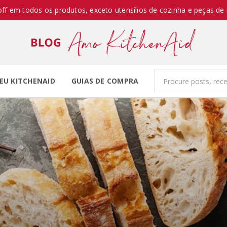
off em todos os produtos, exceto utensílios de cozinha e peças de 
EU KITCHENAID
GUIAS DE COMPRA