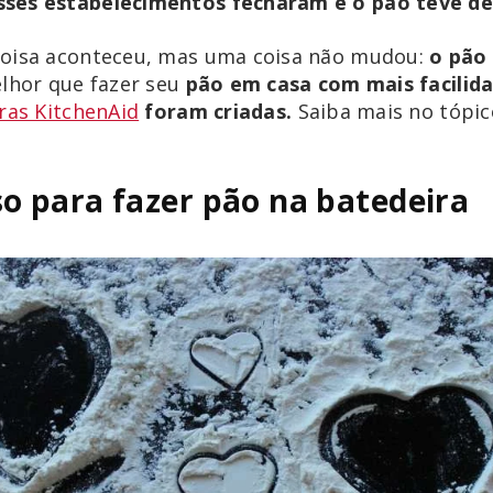
ses estabelecimentos fecharam e o pão teve de 
coisa aconteceu, mas uma coisa não mudou:
o pão
elhor que fazer seu
pão em casa com mais facilid
ras KitchenAid
foram criadas.
Saiba mais no tópi
o para fazer pão na batedeira