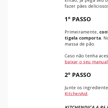
fazer pães delicioso
1º PASSO
Primeiramente,
con
tigela comporta
. N
massa de pão.
Caso não tenha aces
baixar o seu manua
2º PASSO
Junte os ingredient
KitchenAid
.
KITCHENDICA
A Pá 