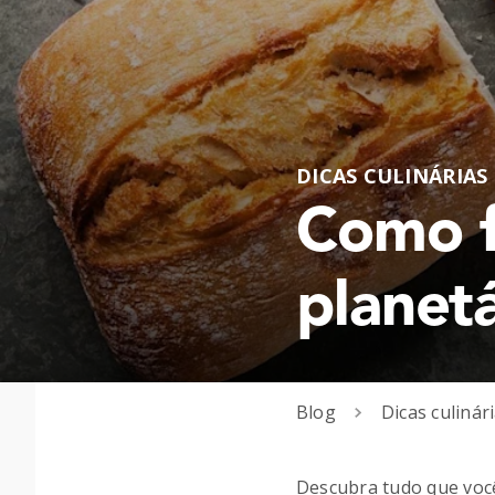
DICAS CULINÁRIAS
Como f
planet
Blog
Dicas culinár
Descubra tudo que você