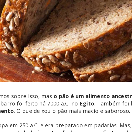
mos sobre isso, mas
o pão é um alimento ancestr
arro foi feito há 7000 a.C. no
Egito
. Também foi l
mento
. O que deixou o pão mais macio e saboroso.
pa em 250 a.C. e era preparado em padarias. Mas