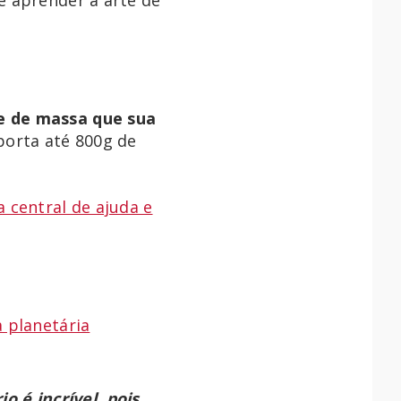
e de massa que sua
porta até 800g de
 central de ajuda e
 planetária
 é incrível, pois