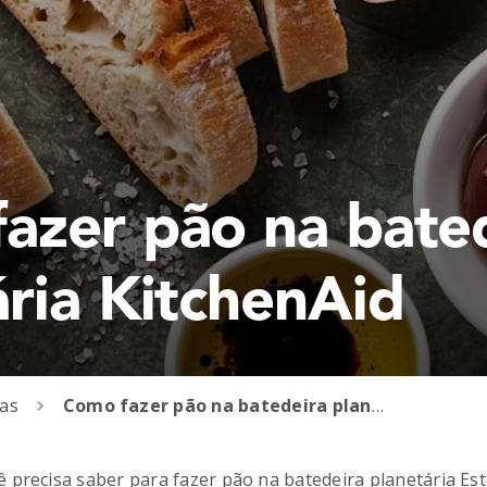
azer pão na bate
ária KitchenAid
ias
Como fazer pão na batedeira planetária KitchenAid
 precisa saber para fazer pão na batedeira planetária Est