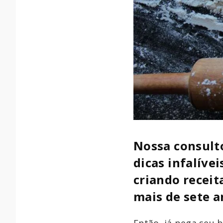
Nossa consult
dicas infalíve
criando receit
mais de sete a
Então, já pega seu 