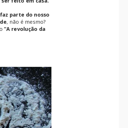
ser feito em casa.
 faz parte do nosso
ade
, não é mesmo?
co
“A revolução da