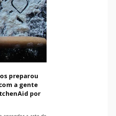
nos preparou
á com a gente
itchenAid por
e aprender a arte de