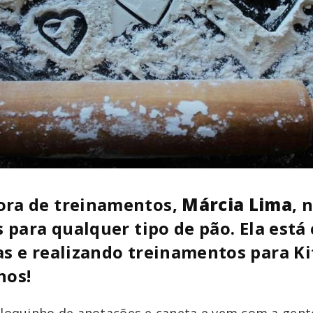
ora de treinamentos,
Márcia Lima
, 
is para qualquer tipo de pão. Ela est
as e realizando treinamentos para K
nos!
bloquinho de anotações e caneta e vem com a gent