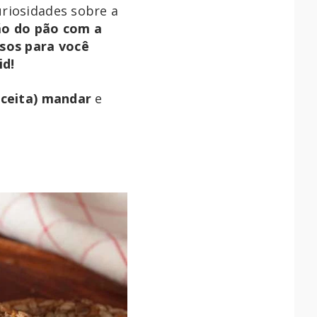
riosidades sobre a
ão do pão com a
osos para você
id!
eceita) mandar
e