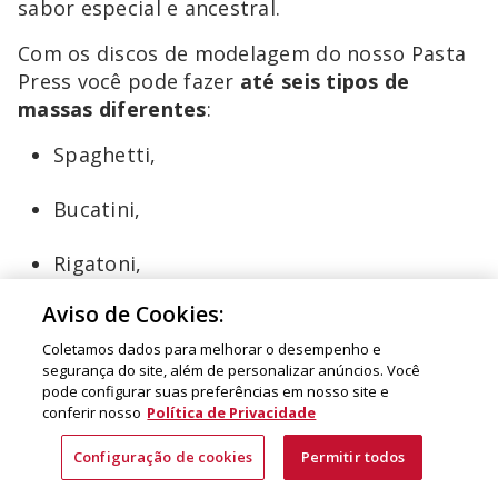
sabor especial e ancestral.
Com os discos de modelagem do nosso Pasta
Press você pode fazer
até seis tipos de
massas diferentes
:
Spaghetti,
Bucatini,
Rigatoni,
Aviso de Cookies:
Fusili;
Coletamos dados para melhorar o desempenho e
Macarrão grosso; e
segurança do site, além de personalizar anúncios. Você
pode configurar suas preferências em nosso site e
conferir nosso
Política de Privacidade
Macarrão fino.
Configuração de cookies
Permitir todos