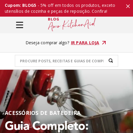
Cupom: BLOG5
- 5% off em todos os produtos, exceto
utensílios de cozinha e peças de reposição. Confira!
Deseja comprar algo?
IR PARA LOJA
ACESSÓRIOS DE BATEDEIRA
Guia Completo: