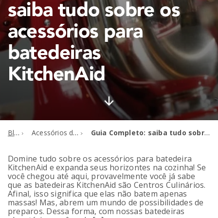
saiba tudo sobre os
acessórios para
batedeiras
KitchenAid
Blog
Acessórios de Batedeira
Guia Completo: saiba tudo sobre os acessórios para batedeiras KitchenAid
Domine tudo sobre os acessórios para batedeira
KitchenAid e expanda seus horizontes na cozinha! Se
você chegou até aqui, provavelmente você já sabe
que as batedeiras KitchenAid são Centros Culinários.
Afinal, isso significa que elas não batem apenas
massas! Mas, abrem um mundo de possibilidades de
preparos. Dessa forma, com nossas batedeiras