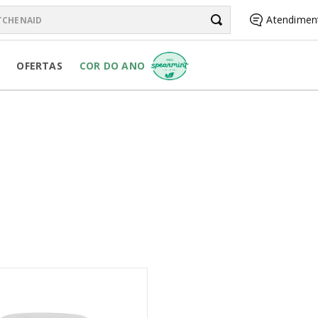
chenAid
Atendimen
BUSCADOS
OFERTAS
COR DO ANO
R PURE POWER
RSONAL JAR
R