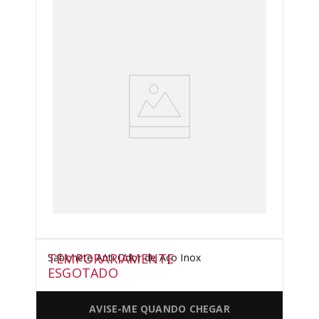
TEMPORARIAMENTE
Sabonete Anti Odor de Aço Inox
ESGOTADO
AVISE-ME QUANDO CHEGAR