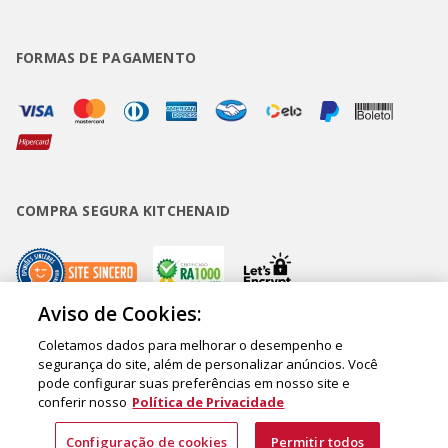
FORMAS DE PAGAMENTO
COMPRA SEGURA KITCHENAID
Aviso de Cookies:
Coletamos dados para melhorar o desempenho e
Copyright • BUD Comércio de Eletrodomésticos Ltda. ® 2020 - CNPJ
segurança do site, além de personalizar anúncios. Você
pode configurar suas preferências em nosso site e
62.058.318/0007-76. - Inscrição Municipal/Estadual 148.044.198.118 Sede:
conferir nosso
Política de Privacidade
Rua Olympia Semeraro, 675 - Jardim Santa Emília - CEP 04183-090 - São
Paulo - SP - Brasil
Configuração de cookies
Permitir todos