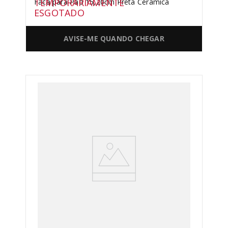
TEMPORARIAMENTE
Faca para Pão 15,20cm Preta Cerâmica
ESGOTADO
AVISE-ME QUANDO CHEGAR