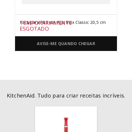
TEMPORARIAMENTE
Faca para Pão em Aço Inox Classic 20,5 cm
ESGOTADO
AVISE-ME QUANDO CHEGAR
KitchenAid. Tudo para criar receitas incríveis.