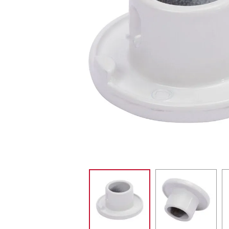
MIXER
10
º