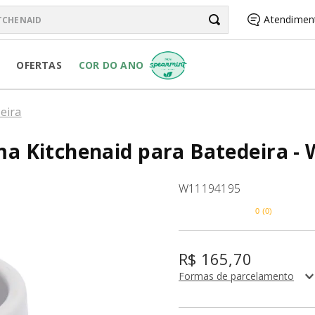
chenAid
Atendimen
BUSCADOS
OFERTAS
COR DO ANO
R PURE POWER
eira
 Kitchenaid para Batedeira -
RSONAL JAR
W11194195
0
(
0
)
R
R$
165
,
70
Formas de parcelamento