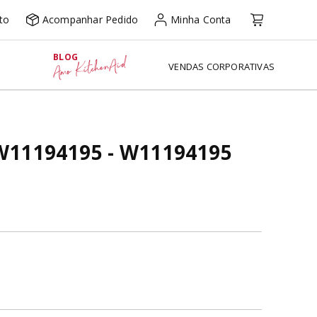
to
Acompanhar Pedido
Minha Conta
BLOG
Amo KitchenAid
VENDAS CORPORATIVAS
 W11194195 - W11194195