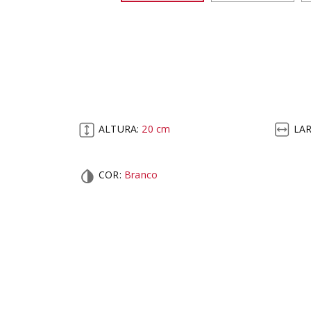
ALTURA:
20
cm
LA
COR
:
Branco