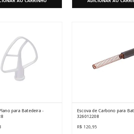
CIONAR AO CARRINHO
ADICIONAR AO CARR
lano para Batedeira -
Escova de Carbono para Bat
88
326012208
8
R$
120
,
95