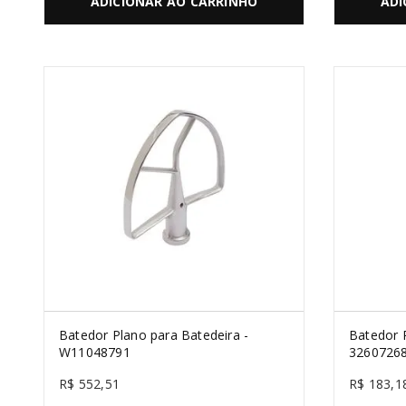
ADICIONAR AO CARRINHO
ADI
Batedor Plano para Batedeira -
Batedor P
W11048791
3260726
R$
552
,
51
R$
183
,
1