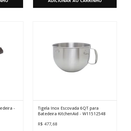
INHO
ADICIONAR AO CARRINHO
edeira -
Tigela Inox Escovada 6QT para
Batedeira KitchenAid - W11512548
R$
477
,
68