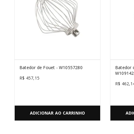
PURE POWER
10
º
Batedor de Fouet - W10557280
Batedor 
W109142
R$
457
,
15
R$
462
,
1
ADICIONAR AO CARRINHO
ADI