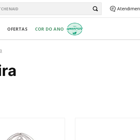
chenAid
Atendimen
BUSCADOS
OFERTAS
COR DO ANO
R PURE POWER
a
ira
RSONAL JAR
R