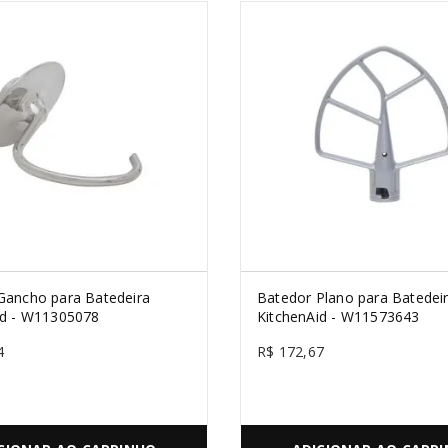
Gancho para Batedeira
Batedor Plano para Batedei
id - W11305078
KitchenAid - W11573643
4
R$
172
,
67