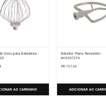
de Ovos para Batedeira -
Batedor Plano Revestido -
29
W10557274
4
R$
157
,
69
CIONAR AO CARRINHO
ADICIONAR AO CARR