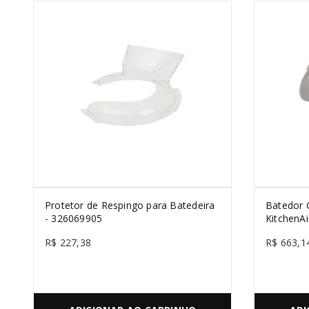
Protetor de Respingo para Batedeira
Batedor 
- 326069905
KitchenA
R$
227
,
38
R$
663
,
1