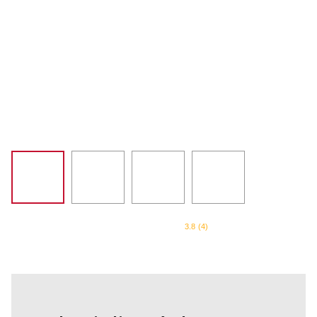
SORVETEIRA
8
º
PURE POWER
9
º
MIXER
10
º
3.8
(
4
)