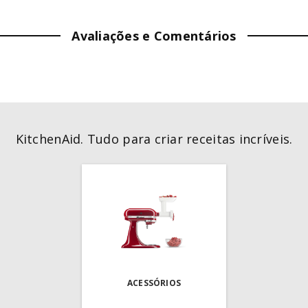
LARGURA:
13.5
cm
Avaliações e Comentários
PROFUNDIDADE:
2.8
cm
PESO:
0.22
kg
COR
:
Vermelho
KitchenAid. Tudo para criar receitas incríveis.
ACESSÓRIOS