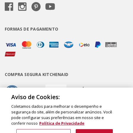
FORMAS DE PAGAMENTO
COMPRA SEGURA KITCHENAID
Aviso de Cookies:
Coletamos dados para melhorar o desempenho e
segurança do site, além de personalizar anúncios. Você
pode configurar suas preferências em nosso site e
Copyright • BUD Comércio de Eletrodomésticos Ltda. ® 2020 - CNPJ
conferir nosso
Política de Privacidade
62.058.318/0007-76. - Inscrição Municipal/Estadual 148.044.198.118 Sede:
Rua Olympia Semeraro, 675 - Jardim Santa Emília - CEP 04183-090 - São