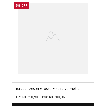
5%
OFF
Ralador Zester Grosso Empire Vermelho
R$
210
,
90
R$
200
,
36