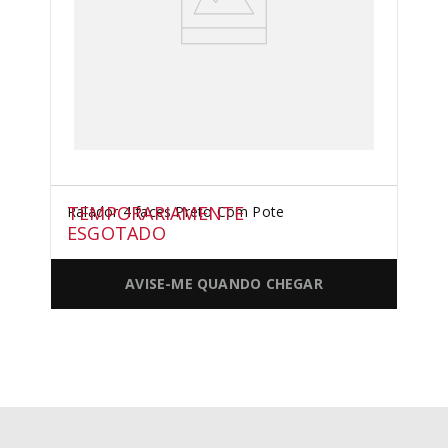
TEMPORARIAMENTE
Ralador 4 faces Preto Com Pote
ESGOTADO
AVISE-ME QUANDO CHEGAR