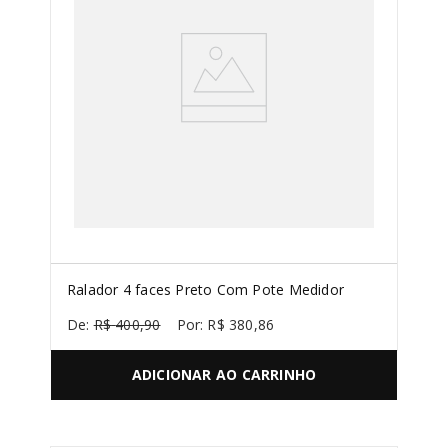
SORVETEIRA
8
º
PURE POWER
9
º
MIXER
10
º
Ralador 4 faces Preto Com Pote Medidor
R$
400
,
90
R$
380
,
86
ADICIONAR AO CARRINHO