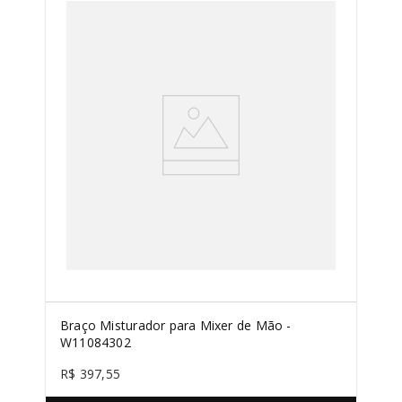
SORVETEIRA
8
º
PURE POWER
9
º
MIXER
10
º
Braço Misturador para Mixer de Mão -
W11084302
R$
397
,
55