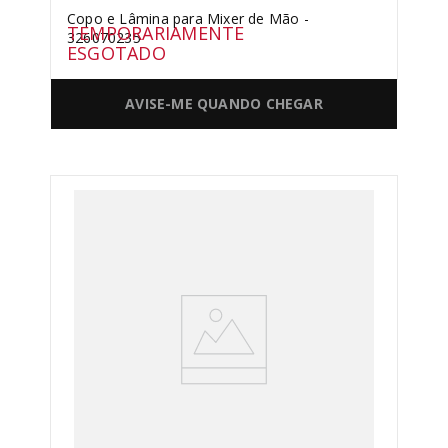
Copo e Lâmina para Mixer de Mão -
TEMPORARIAMENTE
326070235
ESGOTADO
AVISE-ME QUANDO CHEGAR