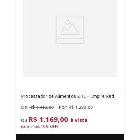
SORVETEIRA
8
º
PURE POWER
9
º
MIXER
10
º
Processador de Alimentos 2.1L - Empire Red
R$
1
.
419
,
00
R$
1
.
299
,
00
R$ 1.169,00
à vista
Ou
(com mais
10
% OFF)