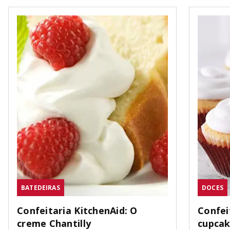
BATEDEIRAS
DOCES
Confeitaria KitchenAid: O
Confei
creme Chantilly
cupca