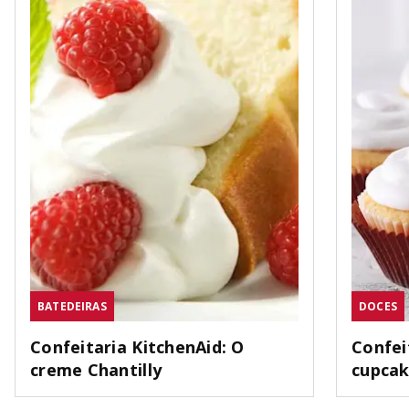
BATEDEIRAS
DOCES
Confeitaria KitchenAid: O
Confei
creme Chantilly
cupca