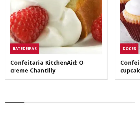
BATEDEIRAS
DOCES
Confeitaria KitchenAid: O
Confei
creme Chantilly
cupca