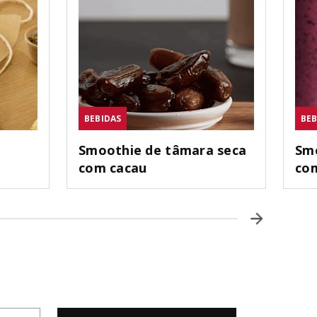
BEBIDAS
BEB
Smoothie de tâmara seca
Smo
com cacau
com