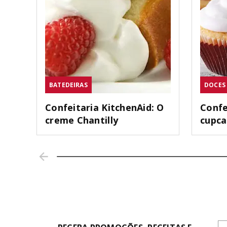
BATEDEIRAS
DOCES
Confeitaria KitchenAid: O
Confe
creme Chantilly
cupc