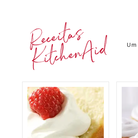
Receitas
KitchenAid
Um 