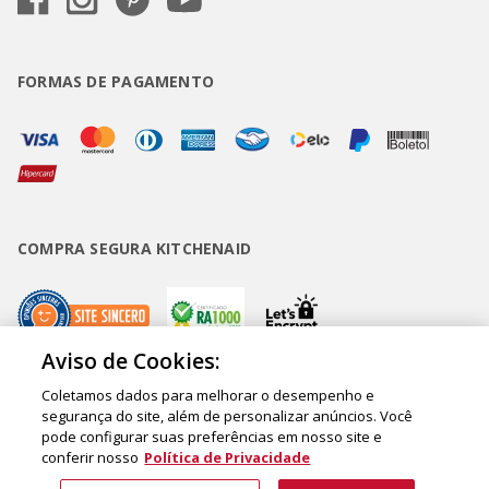
FORMAS DE PAGAMENTO
COMPRA SEGURA KITCHENAID
Aviso de Cookies:
Coletamos dados para melhorar o desempenho e
Copyright • BUD Comércio de Eletrodomésticos Ltda. ® 2020 - CNPJ
segurança do site, além de personalizar anúncios. Você
pode configurar suas preferências em nosso site e
62.058.318/0007-76. - Inscrição Municipal/Estadual 148.044.198.118 Sede:
conferir nosso
Política de Privacidade
Rua Olympia Semeraro, 675 - Jardim Santa Emília - CEP 04183-090 - São
Paulo - SP - Brasil