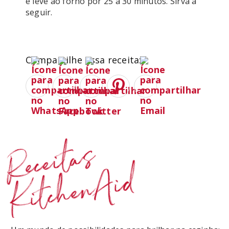
e leve ao forno por 25 a 30 minutos. Sirva a 
seguir. 

Compartilhe essa receita:
Receitas
KitchenAid