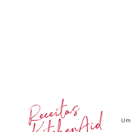
Receitas
KitchenAid
Um 