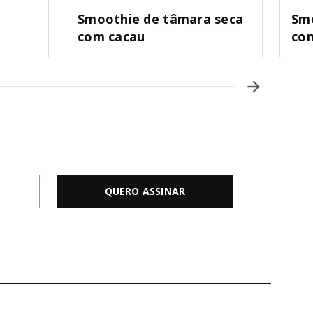
Smoothie de tâmara seca
Smo
com cacau
com
QUERO ASSINAR