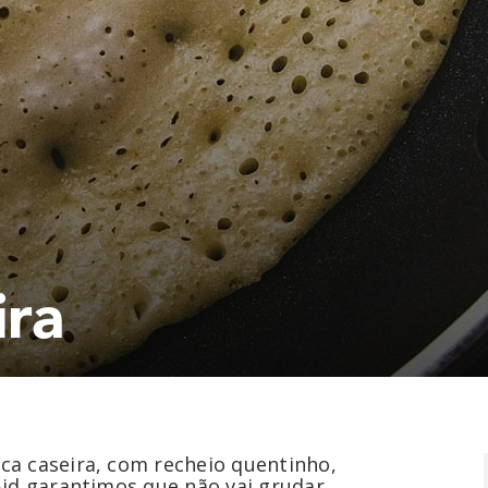
ira
a caseira, com recheio quentinho,
Aid garantimos que não vai grudar