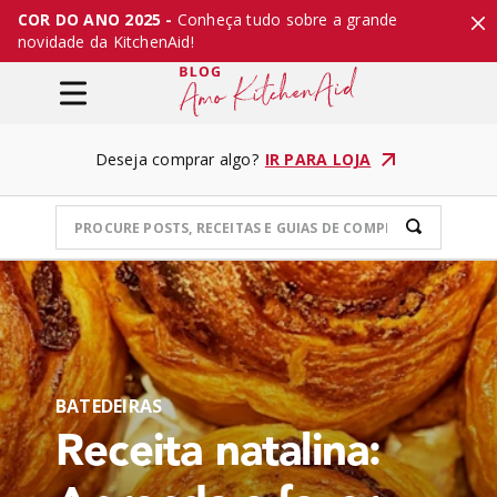
COR DO ANO 2025 -
Conheça tudo sobre a grande
novidade da KitchenAid!
Deseja comprar algo?
IR PARA LOJA
BATEDEIRAS
Receita natalina: