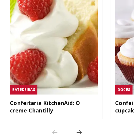
BATEDEIRAS
DOCES
Confeitaria KitchenAid: O
Confei
creme Chantilly
cupca