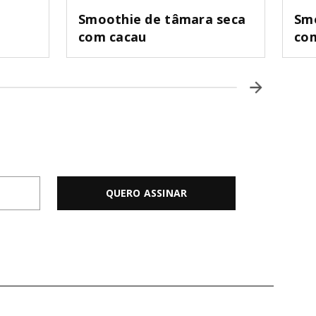
Smoothie de tâmara seca
Smo
com cacau
com
QUERO ASSINAR