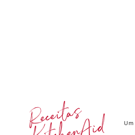
Receitas
KitchenAid
Um 