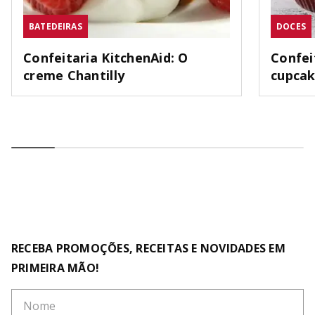
BATEDEIRAS
DOCES
Confeitaria KitchenAid: O
Confei
creme Chantilly
cupca
RECEBA PROMOÇÕES, RECEITAS E NOVIDADES EM
PRIMEIRA MÃO!