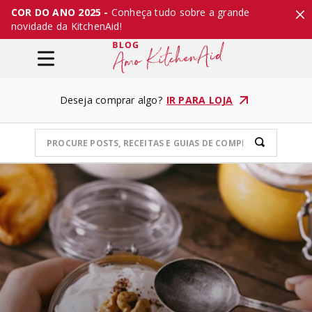
COR DO ANO 2025 -
Conheça tudo sobre a grande
novidade da KitchenAid!
Deseja comprar algo?
IR PARA LOJA