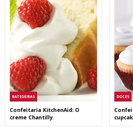
BATEDEIRAS
DOCES
Confeitaria KitchenAid: O
Confei
creme Chantilly
cupca