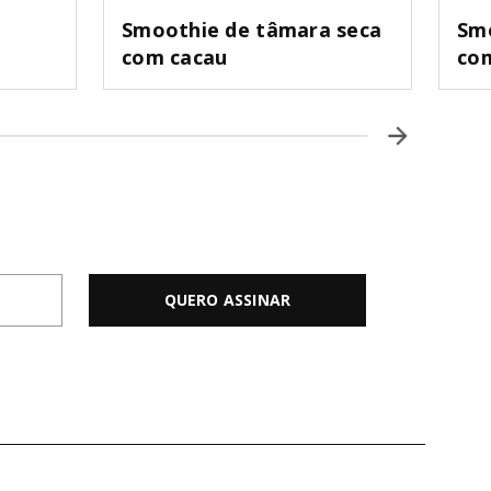
Smoothie de tâmara seca
Smo
com cacau
com
QUERO ASSINAR