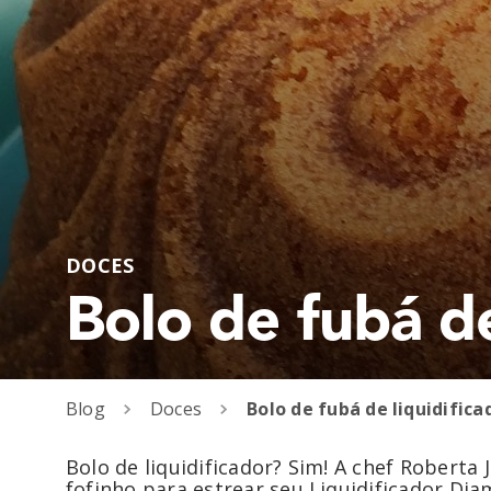
DOCES
Bolo de fubá de
Blog
Doces
Bolo de fubá de liquidifica
Bolo de liquidificador? Sim! A chef Roberta
fofinho para estrear seu Liquidificador Di