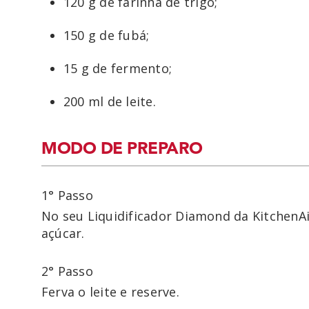
120 g de farinha de trigo;
150 g de fubá;
15 g de fermento;
200 ml de leite.
MODO DE PREPARO
1° Passo
No seu Liquidificador Diamond da KitchenAi
açúcar.
2° Passo
Ferva o leite e reserve.