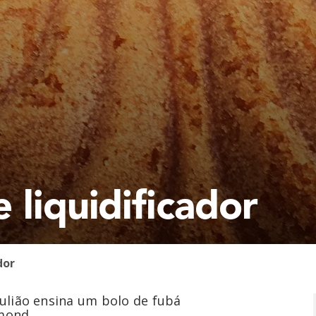
 liquidificador
dor
 Julião ensina um bolo de fubá
amond.