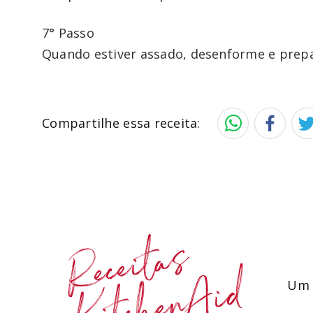
7° Passo
Quando estiver assado, desenforme e prepare
Compartilhe essa receita:
Receitas
KitchenAid
Um 