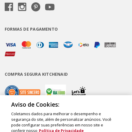
FORMAS DE PAGAMENTO
COMPRA SEGURA KITCHENAID
Aviso de Cookies:
Coletamos dados para melhorar o desempenho e
Copyright • BUD Comércio de Eletrodomésticos Ltda. ® 2020 - CNPJ
segurança do site, além de personalizar anúncios. Você
pode configurar suas preferências em nosso site e
62.058.318/0007-76. - Inscrição Municipal/Estadual 148.044.198.118 Sede:
conferir nosso
Política de Privacidade
Rua Olympia Semeraro, 675 - Jardim Santa Emília - CEP 04183-090 - São