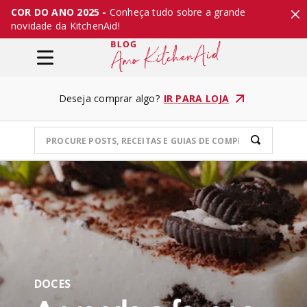
COR DO ANO 2025 -
Conheça tudo sobre a grande
novidade da KitchenAid!
Deseja comprar algo?
IR PARA LOJA
DOCES