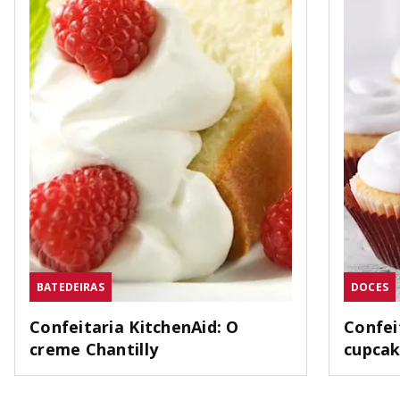
BATEDEIRAS
DOCES
Confeitaria KitchenAid: O
Confei
creme Chantilly
cupca