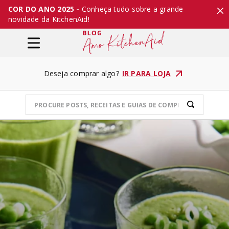
COR DO ANO 2025 -
Conheça tudo sobre a grande
novidade da KitchenAid!
Deseja comprar algo?
IR PARA LOJA