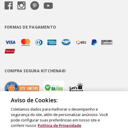
FORMAS DE PAGAMENTO
COMPRA SEGURA KITCHENAID
Aviso de Cookies:
Coletamos dados para melhorar o desempenho e
Copyright • BUD Comércio de Eletrodomésticos Ltda. ® 2020 - CNPJ
segurança do site, além de personalizar anúncios. Você
pode configurar suas preferências em nosso site e
62.058.318/0007-76. - Inscrição Municipal/Estadual 148.044.198.118 Sede:
conferir nosso
Política de Privacidade
Rua Olympia Semeraro, 675 - Jardim Santa Emília - CEP 04183-090 - São