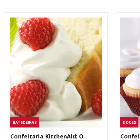
BATEDEIRAS
DOCES
Confeitaria KitchenAid: O
Confei