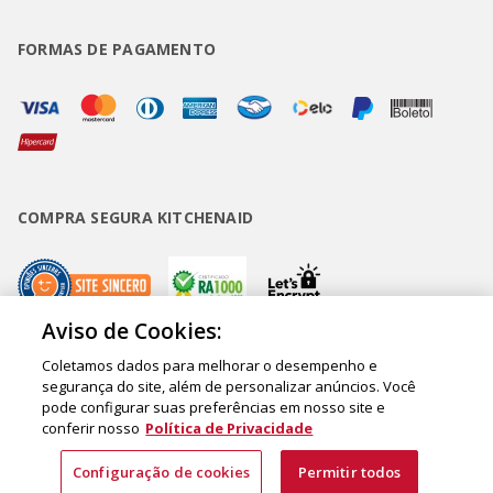
FORMAS DE PAGAMENTO
COMPRA SEGURA KITCHENAID
Aviso de Cookies:
Coletamos dados para melhorar o desempenho e
Copyright • BUD Comércio de Eletrodomésticos Ltda. ® 2020 - CNPJ
segurança do site, além de personalizar anúncios. Você
pode configurar suas preferências em nosso site e
62.058.318/0007-76. - Inscrição Municipal/Estadual 148.044.198.118 Sede:
conferir nosso
Política de Privacidade
Rua Olympia Semeraro, 675 - Jardim Santa Emília - CEP 04183-090 - São
Paulo - SP - Brasil
Configuração de cookies
Permitir todos