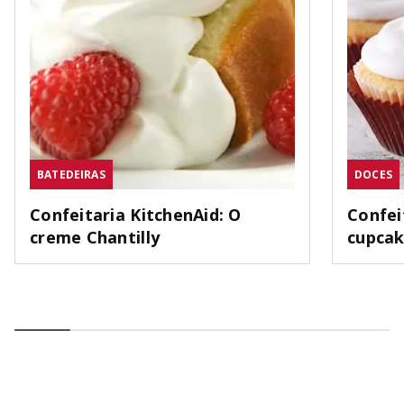
BATEDEIRAS
DOCES
Confeitaria KitchenAid: O
Confei
creme Chantilly
cupca