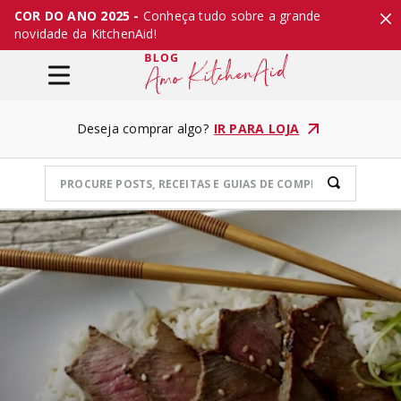
COR DO ANO 2025 -
Conheça tudo sobre a grande
novidade da KitchenAid!
Deseja comprar algo?
IR PARA LOJA