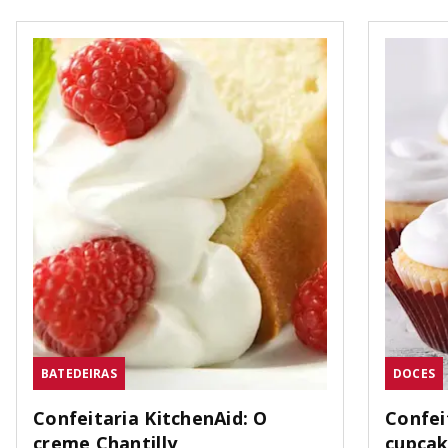
BATEDEIRAS
DOCES
Confeitaria KitchenAid: O
Confei
creme Chantilly
cupca