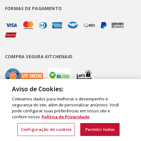
FORMAS DE PAGAMENTO
COMPRA SEGURA KITCHENAID
Aviso de Cookies:
Coletamos dados para melhorar o desempenho e
Copyright • BUD Comércio de Eletrodomésticos Ltda. ® 2020 - CNPJ
segurança do site, além de personalizar anúncios. Você
pode configurar suas preferências em nosso site e
62.058.318/0007-76. - Inscrição Municipal/Estadual 148.044.198.118 Sede:
conferir nosso
Política de Privacidade
Rua Olympia Semeraro, 675 - Jardim Santa Emília - CEP 04183-090 - São
Paulo - SP - Brasil
Configuração de cookies
Permitir todos