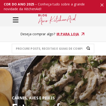
COR DO ANO 2025 -
Conheça tudo sobre a grande
novidade da KitchenAid!
Deseja comprar algo?
IR PARA LOJA
CARNES, AVES E PEIXES