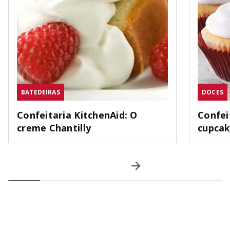
BATEDEIRAS
DOCES
Confeitaria KitchenAid: O
Confei
creme Chantilly
cupca