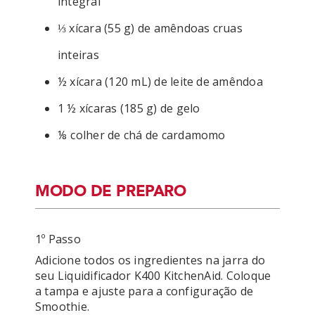
integral
⅓ xícara (55 g) de amêndoas cruas
inteiras
½ xícara (120 mL) de leite de amêndoa
1 ½ xícaras (185 g) de gelo
⅛ colher de chá de cardamomo
MODO DE PREPARO
1º Passo
Adicione todos os ingredientes na jarra do 
seu Liquidificador K400 KitchenAid. Coloque 
a tampa e ajuste para a configuração de 
Smoothie. 
