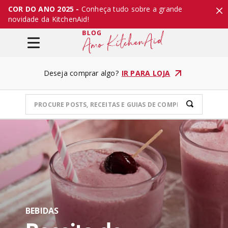
COR DO ANO 2025 -
Conheça tudo sobre a grande
novidade da KitchenAid!
Deseja comprar algo?
IR PARA LOJA
BEBIDAS