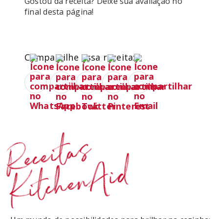
Gostou da receita? Deixe sua avaliação no 
final desta página!

Compartilhe essa receita:
Receitas
KitchenAid