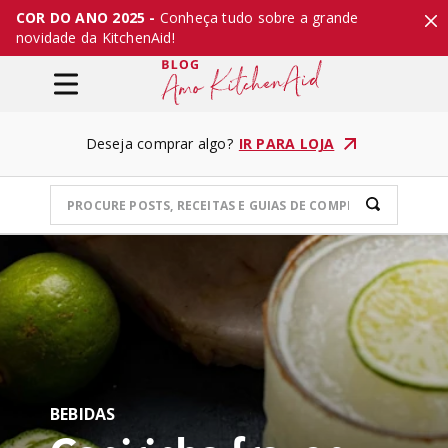
COR DO ANO 2025 -
Conheça tudo sobre a grande
novidade da KitchenAid!
Deseja comprar algo?
IR PARA LOJA
BEBIDAS