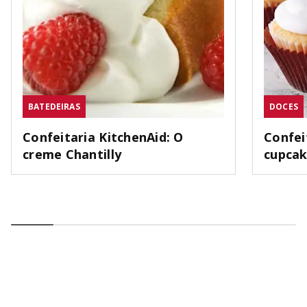
BATEDEIRAS
DOCES
Confeitaria KitchenAid: O
Confei
creme Chantilly
cupca