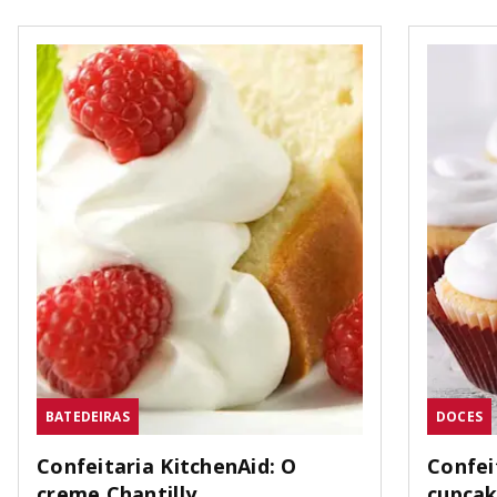
BATEDEIRAS
DOCES
Confeitaria KitchenAid: O
Confei
creme Chantilly
cupca