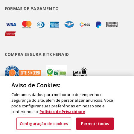
FORMAS DE PAGAMENTO
COMPRA SEGURA KITCHENAID
Aviso de Cookies:
Coletamos dados para melhorar o desempenho e
Copyright • BUD Comércio de Eletrodomésticos Ltda. ® 2020 - CNPJ
segurança do site, além de personalizar anúncios. Você
pode configurar suas preferências em nosso site e
62.058.318/0007-76. - Inscrição Municipal/Estadual 148.044.198.118 Sede:
conferir nosso
Política de Privacidade
Rua Olympia Semeraro, 675 - Jardim Santa Emília - CEP 04183-090 - São
Paulo - SP - Brasil
Configuração de cookies
Permitir todos