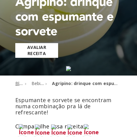
Agripino: drinque
com espumante e
sorvete
AVALIAR
RECEITA
Blog
Bebidas
Agripino: drinque com espumante e sorvete
Espumante e sorvete se encontram
numa combinação pra lá de
refrescante!
Compartilhe essa receita: