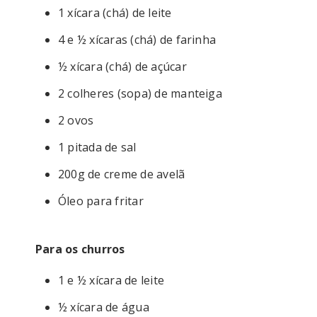
1 xícara (chá) de leite
4 e ½ xícaras (chá) de farinha
½ xícara (chá) de açúcar
2 colheres (sopa) de manteiga
2 ovos
1 pitada de sal
200g de creme de avelã
Óleo para fritar
Para os churros
1 e ½ xícara de leite
½ xícara de água